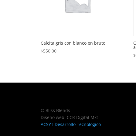
Calcita gris con blanco en bruto
C
a
$
550.00
$
© Bliss Blends
Diseño web: CCR Digital Mkt
ACSYT Desarrollo Tecnológico