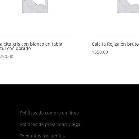
alcita gris con blanco en tabla
Calcita Rojiza en bruto
zul con dorado
$
550.00
750.00
Políticas de compra en línea
Políticas de privacidad y legal
Preguntas frecuentes