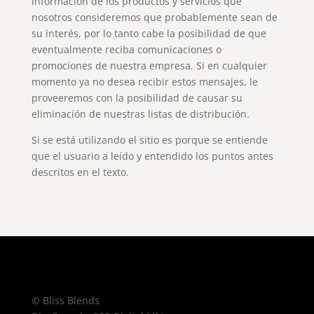
información de los productos y servicios que
nosotros consideremos que probablemente sean de
su interés, por lo tanto cabe la posibilidad de que
eventualmente reciba comunicaciones o
promociones de nuestra empresa. Si en cualquier
momento ya no desea recibir estos mensajes, le
proveeremos con la posibilidad de causar su
eliminación de nuestras listas de distribución.
Si se está utilizando el sitio es porque se entiende
que el usuario a leído y entendido los puntos antes
descritos en el texto.
© Bliss Blends