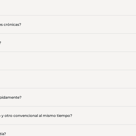
es crónicas?
?
ápidamente?
y otro convencional al mismo tiempo?
tía?