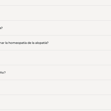
a?
ar la homeopatía de la alopatía?
año?